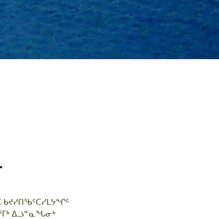
ᓂ
ᑕ ᑲᔪᓯᑎᖃᑦᑕᓯᒪᔭᖏᑦ
ᓂᕐᒥᒃ ᐃᓘᓐᓇᖓᓂᒃ