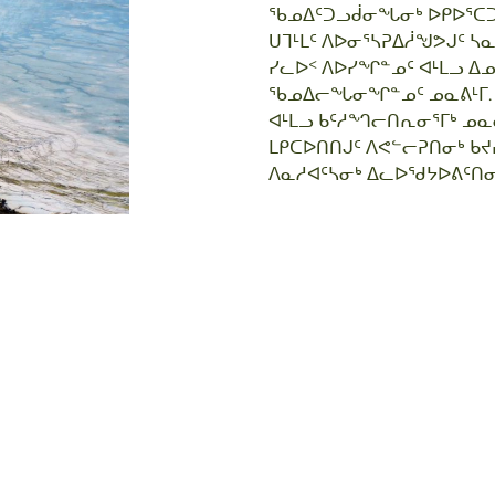
ᖃᓄᐃᑦᑐᓗᑰᓂᖓᓂᒃ ᐅᑭᐅᕐᑕᑐ
ᑌᒣᒻᒪᑦ ᐱᐅᓂᕐᓴᕈᐃᓲᖑᕗᒍᑦ ᓴᓇ
ᓯᓚᐅᑉ ᐱᐅᓯᖏᓐᓄᑦ ᐊᒻᒪᓗ ᐃ
ᖃᓄᐃᓕᖓᓂᖏᓐᓄᑦ ᓄᓇᕕᒻᒥ. 
ᐊᒻᒪᓗ ᑲᑦᓱᙰᓕᑎᕆᓂᕐᒥᒃ ᓄᓇ
ᒪᑭᑕᐅᑎᑎᒍᑦ ᐱᕙᓪᓕᕈᑎᓂᒃ ᑲ
ᐱᓇᓱᐊᑦᓴᓂᒃ ᐃᓚᐅᖁᔭᐅᕕᑦᑎᓂ