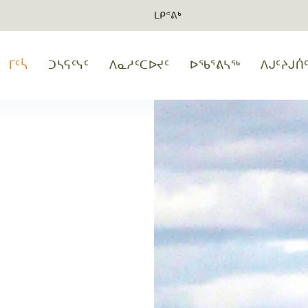
ᒪᑭᕝᕕᒃ
ᒥᑦᓵ
ᑐᓴᕋᑦᓭᑦ
ᐱᓇᓱᑦᑕᐅᔪᑦ
ᐅᖃᕐᕕᓴᖅ
ᐱᒍᑦᔨᒍᑏ