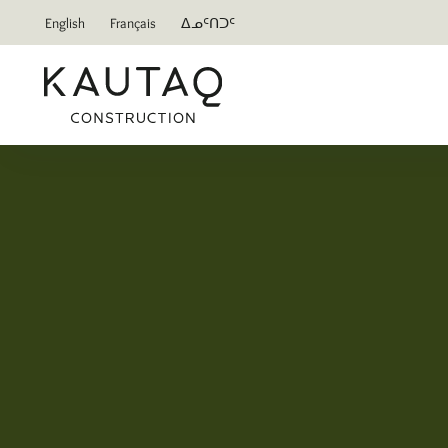
English
Français
ᐃᓄᑦᑎᑐᑦ