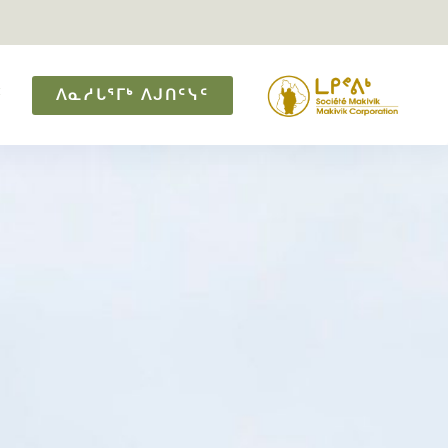
ᑦ
ᐱᓇᓱᒐᕐᒥᒃ ᐱᒍᑎᑦᓭᑦ