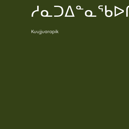
ᓱᓇᑐᐃᓐᓇᖃᐅ
Kuujjuarapik