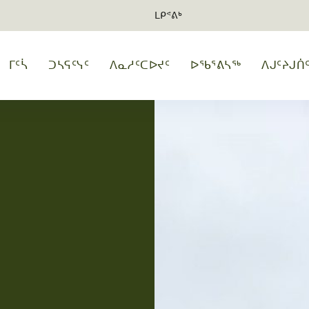
ᒪᑭᕝᕕᒃ
ᒥᑦᓵ
ᑐᓴᕋᑦᓭᑦ
ᐱᓇᓱᑦᑕᐅᔪᑦ
ᐅᖃᕐᕕᓴᖅ
ᐱᒍᑦᔨᒍᑏ