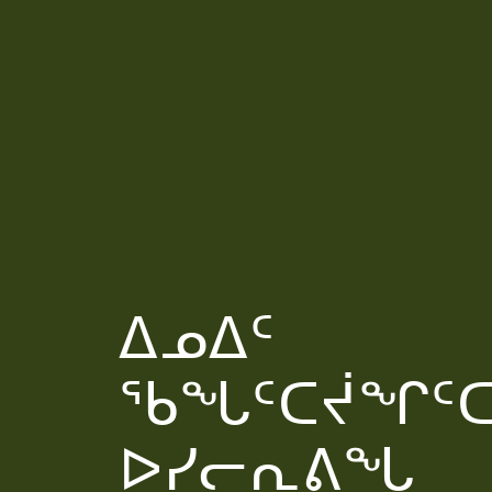
ᐃᓄᐃᑦ
ᖃᖓᑦᑕᔫᖏᑦ
ᐅᓯᓕᕆᕕᖓ