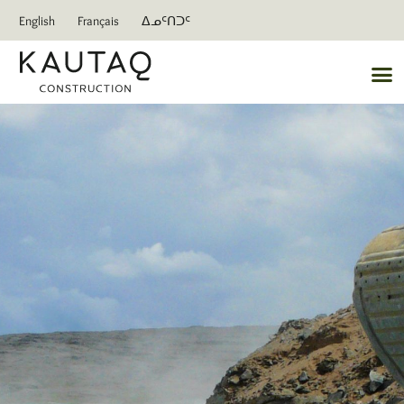
English
Français
ᐃᓄᑦᑎᑐᑦ