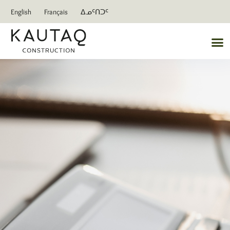
English
Français
ᐃᓄᑦᑎᑐᑦ