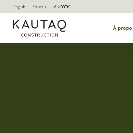
English
Français
ᐃᓄᑦᑎᑐᑦ
À propo